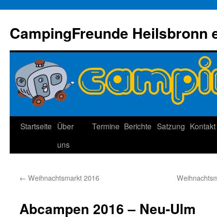
Zum
Inhalt
CampingFreunde Heilsbronn e
springen
Startseite
Über
Termine
Berichte
Satzung
Kontakt
uns
←
Weihnachtsmarkt 2016
Weihnachtsma
Abcampen 2016 – Neu-Ulm