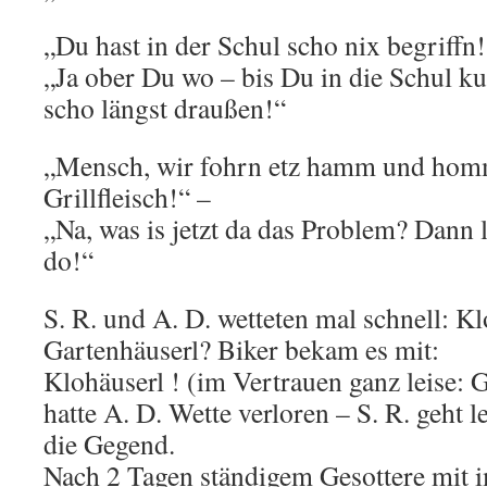
„Du hast in der Schul scho nix begriffn!
„Ja ober Du wo – bis Du in die Schul k
scho längst draußen!“
„Mensch, wir fohrn etz hamm und hom
Grillfleisch!“ –
„Na, was is jetzt da das Problem? Dann l
do!“
S. R. und A. D. wetteten mal schnell: K
Gartenhäuserl? Biker bekam es mit:
Klohäuserl ! (im Vertrauen ganz leise: 
hatte A. D. Wette verloren – S. R. geht 
die Gegend.
Nach 2 Tagen ständigem Gesottere mit