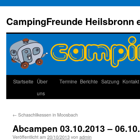
Zum
Inhalt
CampingFreunde Heilsbronn e
springen
Startseite
Über
Termine
Berichte
Satzung
Kontakt
uns
←
Schaschlikessen in Moosbach
Abcampen 03.10.2013 – 06.10
Veröffentlicht am
20/10/2013
von
admin